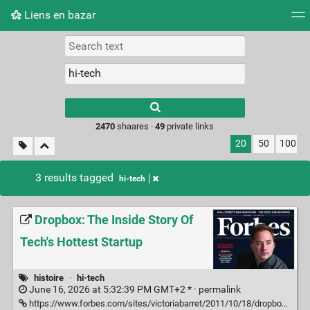
Liens en bazar
Tag cloud
Picture wall
Daily
RSS Feed
Logi
2470
shaares ·
49
private links
20
50
100
3 results tagged
hi-tech
Dropbox: The Inside Story Of
Tech's Hottest Startup
histoire
·
hi-tech
June 16, 2026 at 5:32:39 PM GMT+2 * ·
permalink
https://www.forbes.com/sites/victoriabarret/2011/10/18/dropbox-the-inside-story-of-techs-hottest-startup/?sh=2a3171ac6437