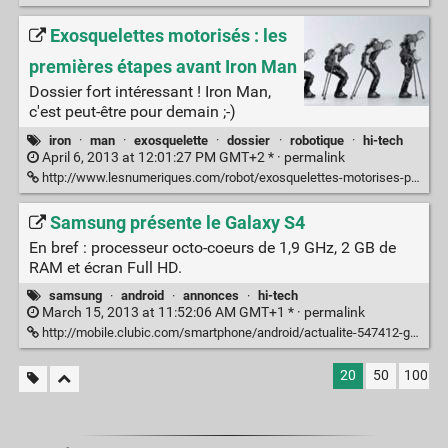
Exosquelettes motorisés : les
premières étapes avant Iron Man
Dossier fort intéressant ! Iron Man,
c'est peut-être pour demain ;-)
iron
·
man
·
exosquelette
·
dossier
·
robotique
·
hi-tech
April 6, 2013 at 12:01:27 PM GMT+2 * ·
permalink
http://www.lesnumeriques.com/robot/exosquelettes-motorises-premieres-etapes-avant-iron-man-a1663.html
Samsung présente le Galaxy S4
En bref : processeur octo-coeurs de 1,9 GHz, 2 GB de
RAM et écran Full HD.
samsung
·
android
·
annonces
·
hi-tech
March 15, 2013 at 11:52:06 AM GMT+1 * ·
permalink
http://mobile.clubic.com/smartphone/android/actualite-547412-galaxy-s4-suivez-lancement-partir-minuit.html
20
50
100