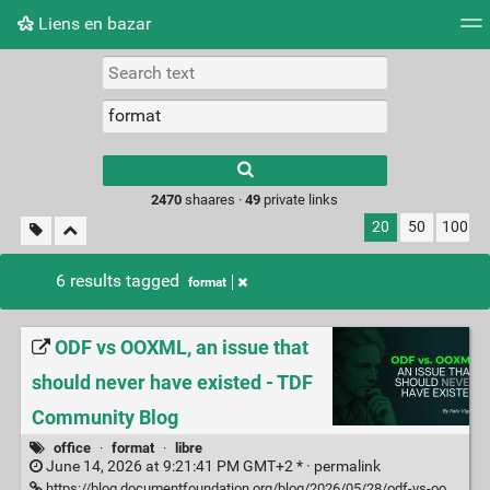
Liens en bazar
Tag cloud
Picture wall
Daily
RSS Feed
Logi
2470
shaares ·
49
private links
20
50
100
6 results tagged
format
ODF vs OOXML, an issue that
should never have existed - TDF
Community Blog
office
·
format
·
libre
June 14, 2026 at 9:21:41 PM GMT+2 * ·
permalink
https://blog.documentfoundation.org/blog/2026/05/28/odf-vs-ooxml-an-issue-that-should-never-have-existed/