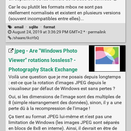
Car le ou plutôt les formats mbox ne sont pas
réellement normalisés et existent en plusieurs versions
(souvent incompatibles entre elles)...
email
·
sqlite
·
format
August 24, 2019 at 3:36:29 PM GMT+2 * ·
permalink
/shaare/IkoYbQ
jpeg - Are "Windows Photo
Viewer" rotations lossless? -
Photography Stack Exchange
Voilà une question que je me posais depuis longtemps
: est-ce que la rotation d'images JPEG depuis le
visualiseur par défaut de Windows est sans pertes ?
Oui, si les dimensions de l'image sont des multiples de
8 (simple réarrangement des données), sinon, il y a une
perte dû à la recompression de l'image !
Ça tient au format JPEG lui-même et n'est pas une
limitation de Windows (les images JPEG sont séparés
en blocs de 8x8 en interne). Ainsi, il devrait en être de