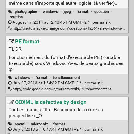
même dans n'importe quel autre logiciel (à vérifier)...
photographie
·
windows
·
jpeg
·
format
·
question
·
rotation
August 17, 2014 at 12:40:46 PM GMT+2 * ·
permalink
http://photo.stackexchange.com/questions/12361/are-windows-photo-viewer-rotations-lossless
PE format
TL;DR
Fonctionnement du format d'exécutable PE (Portable
Executable) sous Windows. Avec de beaux graphiques
:p
windows
·
format
·
fonctionnement
July 27, 2013 at 1:54:32 PM GMT+2 * ·
permalink
http://code.google.com/p/corkami/wiki/PE?show=content
OOXML is defective by design
Tout est dans le titre. Beaucoup de lecture en
perspective o_O
ooxml
·
microsoft
·
format
July 6, 2013 at 10:47:41 AM GMT+2 * ·
permalink