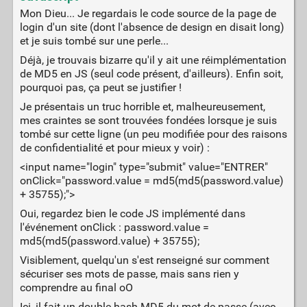
Mon Dieu... Je regardais le code source de la page de
login d'un site (dont l'absence de design en disait long)
et je suis tombé sur une perle...
Déjà, je trouvais bizarre qu'il y ait une réimplémentation
de MD5 en JS (seul code présent, d'ailleurs). Enfin soit,
pourquoi pas, ça peut se justifier !
Je présentais un truc horrible et, malheureusement,
mes craintes se sont trouvées fondées lorsque je suis
tombé sur cette ligne (un peu modifiée pour des raisons
de confidentialité et pour mieux y voir) :
<input name="login" type="submit" value="ENTRER"
onClick="password.value = md5(md5(password.value)
+ 35755);">
Oui, regardez bien le code JS implémenté dans
l'événement onClick : password.value =
md5(md5(password.value) + 35755);
Visiblement, quelqu'un s'est renseigné sur comment
sécuriser ses mots de passe, mais sans rien y
comprendre au final oO
Ici, il fait un double hash MD5 du mot de passe (avec