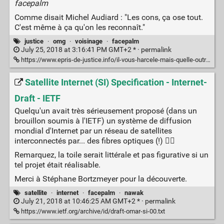
facepalm
Comme disait Michel Audiard : "Les cons, ça ose tout.
C'est même à ça qu'on les reconnaît."
justice
·
omg
·
voisinage
·
facepalm
July 25, 2018 at 3:16:41 PM GMT+2 * ·
permalink
https://www.epris-de-justice.info/il-vous-harcele-mais-quelle-outrecuidance/
Satellite Internet (SI) Specification - Internet-
Draft - IETF
Quelqu'un avait très sérieusement proposé (dans un
brouillon soumis à l'IETF) un système de diffusion
mondial d'Internet par un réseau de satellites
interconnectés par... des fibres optiques (!) 🤦‍♂️
Remarquez, la toile serait littérale et pas figurative si un
tel projet était réalisable.
Merci à Stéphane Bortzmeyer pour la découverte.
satellite
·
internet
·
facepalm
·
nawak
July 21, 2018 at 10:46:25 AM GMT+2 * ·
permalink
https://www.ietf.org/archive/id/draft-omar-si-00.txt