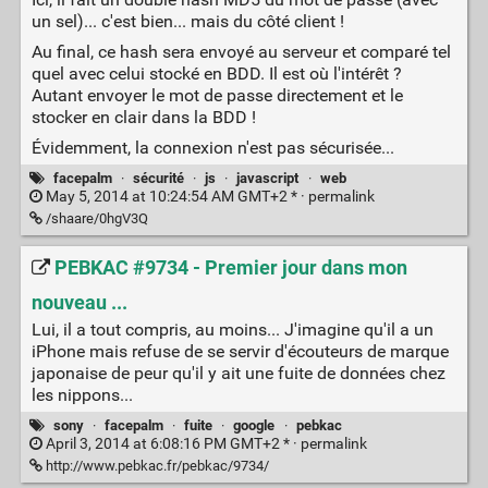
un sel)... c'est bien... mais du côté client !
Au final, ce hash sera envoyé au serveur et comparé tel
quel avec celui stocké en BDD. Il est où l'intérêt ?
Autant envoyer le mot de passe directement et le
stocker en clair dans la BDD !
Évidemment, la connexion n'est pas sécurisée...
facepalm
·
sécurité
·
js
·
javascript
·
web
May 5, 2014 at 10:24:54 AM GMT+2 * ·
permalink
/shaare/0hgV3Q
PEBKAC #9734 - Premier jour dans mon
nouveau ...
Lui, il a tout compris, au moins... J'imagine qu'il a un
iPhone mais refuse de se servir d'écouteurs de marque
japonaise de peur qu'il y ait une fuite de données chez
les nippons...
sony
·
facepalm
·
fuite
·
google
·
pebkac
April 3, 2014 at 6:08:16 PM GMT+2 * ·
permalink
http://www.pebkac.fr/pebkac/9734/