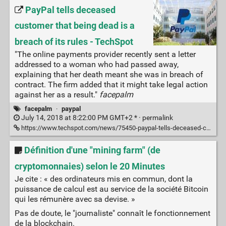
PayPal tells deceased
customer that being dead is a
breach of its rules - TechSpot
"The online payments provider recently sent a letter
addressed to a woman who had passed away,
explaining that her death meant she was in breach of
contract. The firm added that it might take legal action
against her as a result."
facepalm
facepalm
·
paypal
July 14, 2018 at 8:22:00 PM GMT+2 * ·
permalink
https://www.techspot.com/news/75450-paypal-tells-deceased-customer-dead-breach-rules.html
Définition d'une "mining farm" (de
cryptomonnaies) selon le 20 Minutes
Je cite : « des ordinateurs mis en commun, dont la
puissance de calcul est au service de la société Bitcoin
qui les rémunère avec sa devise. »
Pas de doute, le "journaliste" connaît le fonctionnement
de la blockchain.