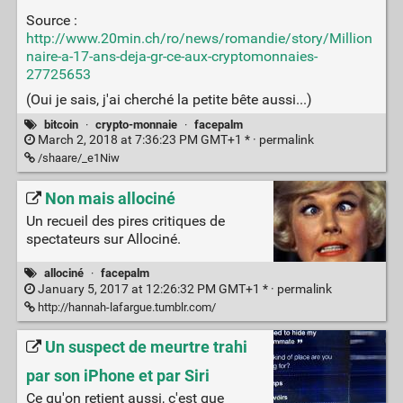
Source :
http://www.20min.ch/ro/news/romandie/story/Million
naire-a-17-ans-deja-gr-ce-aux-cryptomonnaies-
27725653
(Oui je sais, j'ai cherché la petite bête aussi...)
bitcoin
·
crypto-monnaie
·
facepalm
March 2, 2018 at 7:36:23 PM GMT+1 * ·
permalink
/shaare/_e1Niw
Non mais allociné
Un recueil des pires critiques de
spectateurs sur Allociné.
allociné
·
facepalm
January 5, 2017 at 12:26:32 PM GMT+1 * ·
permalink
http://hannah-lafargue.tumblr.com/
Un suspect de meurtre trahi
par son iPhone et par Siri
Ce qu'on retient aussi, c'est que