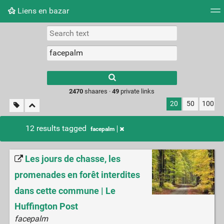
Liens en bazar
Tag cloud
Picture wall
Daily
RSS Feed
Logi
2470
shaares ·
49
private links
20
50
100
12 results tagged
facepalm
Les jours de chasse, les
promenades en forêt interdites
dans cette commune | Le
Huffington Post
facepalm