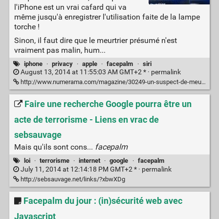
l'iPhone est un vrai cafard qui va
même jusqu'à enregistrer l'utilisation faite de la lampe
torche !
Sinon, il faut dire que le meurtrier présumé n'est
vraiment pas malin, hum...
iphone
·
privacy
·
apple
·
facepalm
·
siri
August 13, 2014 at 11:55:03 AM GMT+2 * ·
permalink
http://www.numerama.com/magazine/30249-un-suspect-de-meurtre-trahi-par-son-iphone-et-par-siri.html
Faire une recherche Google pourra être un
acte de terrorisme - Liens en vrac de
sebsauvage
Mais qu'ils sont cons...
facepalm
loi
·
terrorisme
·
internet
·
google
·
facepalm
July 11, 2014 at 12:14:18 PM GMT+2 * ·
permalink
http://sebsauvage.net/links/?xbwXDg
Facepalm du jour : (in)sécurité web avec
Javascript