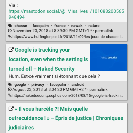
Via :
https://mastodon.social/@_Miss_Ives_/101083200565
948494
chasse
·
facepalm
·
france
·
nawak
·
nature
November 20, 2018 at 8:39:30 PM GMT+1 * ·
permalink
https://www.huffingtonpost.fr/2018/11/09/les-jours-de-chasse-les-promenades-en-foret-interdites-dans-cette-commune_a_23583681/
Google is tracking your
location, even when the setting is
turned off – Naked Security
Hum. Est-ce vraiment si étonnant que cela ?
google
·
privacy
·
facepalm
·
android
August 23, 2018 at 8:04:20 PM GMT+2 * ·
permalink
https://nakedsecurity.sophos.com/2018/08/15/google-is-tracking-your-location-even-when-the-setting-is-turned-off/
« Il vous harcèle ?! Mais quelle
outrecuidance ! » – Épris de justice | Chroniques
judiciaires