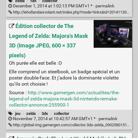
zelda
·
fan
·
collector
December 1, 2014 at 1:02:13 PM GMT+1 * ·
permalink
http://lehollandaisvolant.net/index.php?mode=links&id=20141130185405
Édition collector de The
Legend of Zelda: Majora's Mask
3D (Image JPEG, 600 × 337
pixels)
Oh purée elle est belle :O
Elle comprend un steelbook, un badge spécial et un
poster double-face. Et j'adore la dominante violette
qu'ils ont choisie !
Source :
http://www.gamergen.com/actualites/the-
legend-of-zelda-majora-mask-3d-nintendo-remake-
collector-annonce-255900-1
jeu
·
zelda
·
3ds
·
collector
November 7, 2014 at 10:42:57 AM GMT+1 * ·
permalink
http://global-img.gamergen.com/collector-3ds-zelda_090258015100787168.jpg