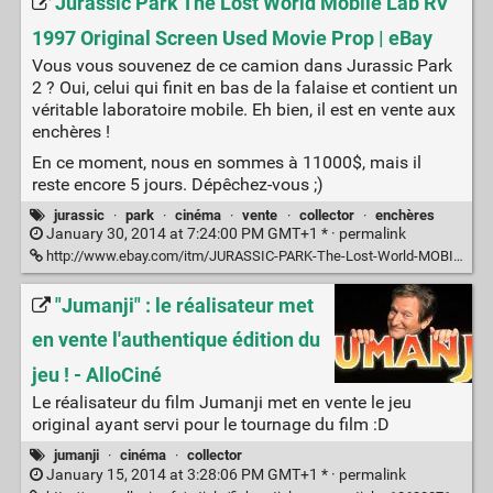
Jurassic Park The Lost World Mobile Lab RV
1997 Original Screen Used Movie Prop | eBay
Vous vous souvenez de ce camion dans Jurassic Park
2 ? Oui, celui qui finit en bas de la falaise et contient un
véritable laboratoire mobile. Eh bien, il est en vente aux
enchères !
En ce moment, nous en sommes à 11000$, mais il
reste encore 5 jours. Dépêchez-vous ;)
jurassic
·
park
·
cinéma
·
vente
·
collector
·
enchères
January 30, 2014 at 7:24:00 PM GMT+1 * ·
permalink
http://www.ebay.com/itm/JURASSIC-PARK-The-Lost-World-MOBILE-LAB-RV-1997-Original-Screen-Used-Movie-Prop/331115447671
"Jumanji" : le réalisateur met
en vente l'authentique édition du
jeu ! - AlloCiné
Le réalisateur du film Jumanji met en vente le jeu
original ayant servi pour le tournage du film :D
jumanji
·
cinéma
·
collector
January 15, 2014 at 3:28:06 PM GMT+1 * ·
permalink