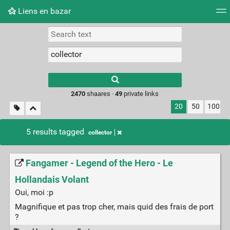
Liens en bazar
Tag cloud
Picture wall
Daily
RSS Feed
Logi
2470
shaares ·
49
private links
20
50
100
5 results tagged
collector
Fangamer - Legend of the Hero - Le
Hollandais Volant
Oui, moi :p
Magnifique et pas trop cher, mais quid des frais de port
?