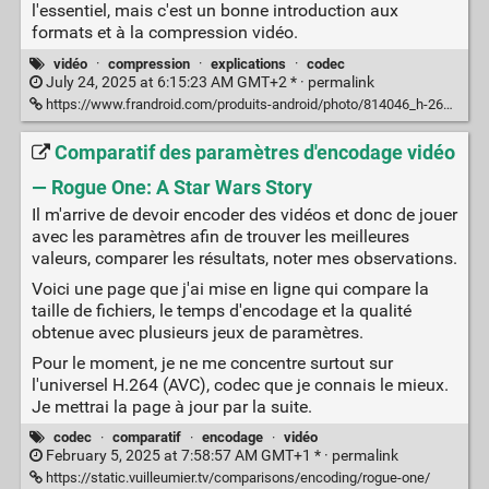
l'essentiel, mais c'est un bonne introduction aux
formats et à la compression vidéo.
vidéo
·
compression
·
explications
·
codec
July 24, 2025 at 6:15:23 AM GMT+2 * ·
permalink
https://www.frandroid.com/produits-android/photo/814046_h-265-422-10-bits-uhd-ou-60p-tout-comprendre-aux-formats-et-a-la-compression-video
Comparatif des paramètres d'encodage vidéo
— Rogue One: A Star Wars Story
Il m'arrive de devoir encoder des vidéos et donc de jouer
avec les paramètres afin de trouver les meilleures
valeurs, comparer les résultats, noter mes observations.
Voici une page que j'ai mise en ligne qui compare la
taille de fichiers, le temps d'encodage et la qualité
obtenue avec plusieurs jeux de paramètres.
Pour le moment, je ne me concentre surtout sur
l'universel H.264 (AVC), codec que je connais le mieux.
Je mettrai la page à jour par la suite.
codec
·
comparatif
·
encodage
·
vidéo
February 5, 2025 at 7:58:57 AM GMT+1 * ·
permalink
https://static.vuilleumier.tv/comparisons/encoding/rogue-one/