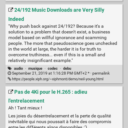
24/192 Music Downloads are Very Silly
Indeed
"Why push back against 24/192? Because it's a
solution to a problem that doesn't exist, a business
model based on willful ignorance and scamming
people. The more that pseudoscience goes unchecked
in the world at large, the harder it is for truth to
overcome truthiness... even if this is a small and
relatively insignificant example."
audio
·
musique
·
codec
·
debu
September 21, 2019 at 1:16:28 PM GMT+2 * ·
permalink
https://people.xiph.org/~xiphmont/demo/neil-young.html
Pas de 4Ki pour le H.265 : adieu
l'entrelacement
Ah ! Tant mieux !
Les joies du désentrelacement et la perte de qualité
inévitable qui nous poussait à faire des compromis
entre les différents algos disponibles :')