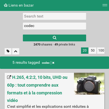
Liens en bazar
Tag cloud
Picture wall
Daily
RSS Feed
Logi
2470
shaares ·
49
private links
20
50
100
5 results tagged
codec
H.265, 4:2:2, 10 bits, UHD ou
60p : tout comprendre aux
formats et à la compression
vidéo
C'est simplifié et les explications sont réduites à