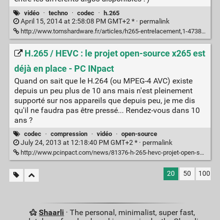
vidéo
·
techno
·
codec
·
h.265
April 15, 2014 at 2:58:08 PM GMT+2 * ·
permalink
http://www.tomshardware.fr/articles/h265-entrelacement,1-47387.html
H.265 / HEVC : le projet open-source x265 est
déjà en place - PC INpact
Quand on sait que le H.264 (ou MPEG-4 AVC) existe
depuis un peu plus de 10 ans mais n'est pleinement
supporté sur nos appareils que depuis peu, je me dis
qu'il ne faudra pas être pressé... Rendez-vous dans 10
ans ?
codec
·
compression
·
vidéo
·
open-source
July 24, 2013 at 12:18:40 PM GMT+2 * ·
permalink
http://www.pcinpact.com/news/81376-h-265-hevc-projet-open-source-x265-est-deja-en-place.htm
20
50
100
Shaarli
· The personal, minimalist, super fast,