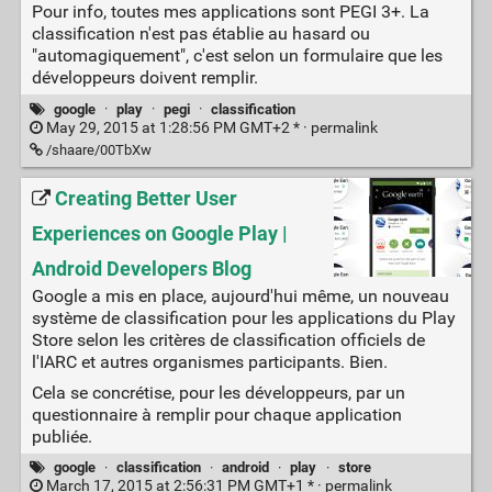
Pour info, toutes mes applications sont PEGI 3+. La
classification n'est pas établie au hasard ou
"automagiquement", c'est selon un formulaire que les
développeurs doivent remplir.
google
·
play
·
pegi
·
classification
May 29, 2015 at 1:28:56 PM GMT+2 * ·
permalink
/shaare/00TbXw
Creating Better User
Experiences on Google Play |
Android Developers Blog
Google a mis en place, aujourd'hui même, un nouveau
système de classification pour les applications du Play
Store selon les critères de classification officiels de
l'IARC et autres organismes participants. Bien.
Cela se concrétise, pour les développeurs, par un
questionnaire à remplir pour chaque application
publiée.
google
·
classification
·
android
·
play
·
store
March 17, 2015 at 2:56:31 PM GMT+1 * ·
permalink