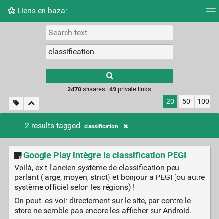
Liens en bazar
Tag cloud
Picture wall
Daily
RSS Feed
Logi
2470
shaares ·
49
private links
20
50
100
2 results tagged
classification
Google Play intègre la classification PEGI
Voilà, exit l'ancien système de classification peu
parlant (large, moyen, strict) et bonjour à PEGI (ou autre
système officiel selon les régions) !
On peut les voir directement sur le site, par contre le
store ne semble pas encore les afficher sur Android.