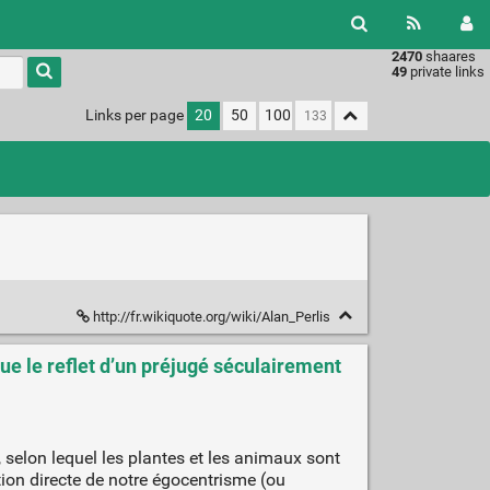
2470
shaares
49
private links
Links per page
20
50
100
http://fr.wikiquote.org/wiki/Alan_Perlis
ue le reflet d’un préjugé séculairement
 selon lequel les plantes et les animaux sont
tion directe de notre égocentrisme (ou