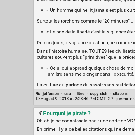
« Un homme qui ne lit jamais est plus cult
Surtout les torchons comme le "20 minutes"...
« Le prix de la liberté c’est la vigilance éter
De nos jours, « vigilance » est perçue comme « 
Dans l'histoire humaine, TOUTES les civilisation
cultures souvent plus "primitives" que la préc
« Celui qui apprend quelque chose de moi 
lumière sans me plonger dans l'obscurité.
La culture du partage du savoir sans restriction
jefferson
·
usa
·
libre
·
copyreich
·
citations
August 9, 2013 at 2:28:46 PM GMT+2 * ·
permalin
Pourquoi je pirate ?
Oh oh je ne connaissais pas : une sorte de VDM 
En prime, il y a de belles citations qui ne dema