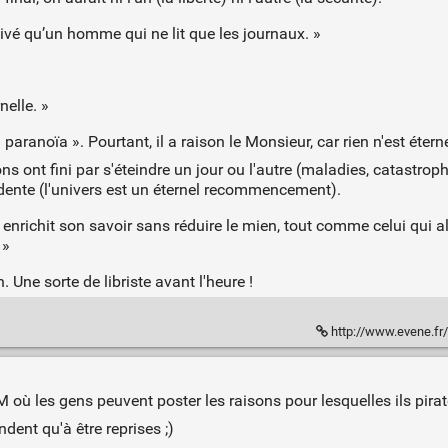
ivé qu’un homme qui ne lit que les journaux. »
nelle. »
paranoïa ». Pourtant, il a raison le Monsieur, car rien n'est éte
s ont fini par s'éteindre un jour ou l'autre (maladies, catastroph
édente (l'univers est un éternel recommencement).
enrichit son savoir sans réduire le mien, tout comme celui qui 
 »
. Une sorte de libriste avant l'heure !
k
http://www.evene.fr/
où les gens peuvent poster les raisons pour lesquelles ils pirate
ndent qu'à être reprises ;)