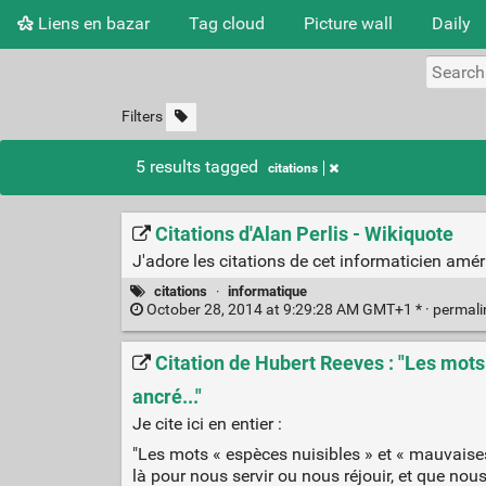
Liens en bazar
Tag cloud
Picture wall
Daily
Filters
5 results tagged
citations
Citations d'Alan Perlis - Wikiquote
J'adore les citations de cet informaticien améri
citations
·
informatique
October 28, 2014 at 9:29:28 AM GMT+1 * ·
permal
Citation de Hubert Reeves : "Les mots
ancré..."
Je cite ici en entier :
"Les mots « espèces nuisibles » et « mauvaises
là pour nous servir ou nous réjouir, et que nou