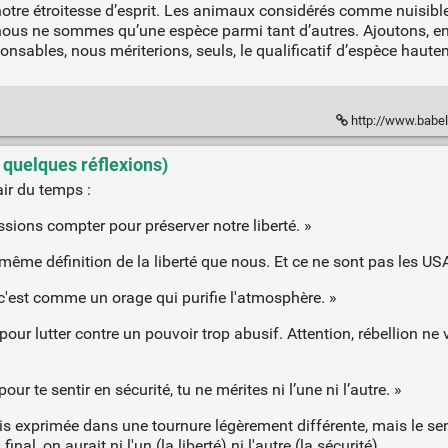
otre étroitesse d’esprit. Les animaux considérés comme nuisible
nous ne sommes qu’une espèce parmi tant d’autres. Ajoutons, en 
ables, nous mériterions, seuls, le qualificatif d’espèce hautem
http://www.babel
 quelques réflexions)
air du temps :
ssions compter pour préserver notre liberté. »
même définition de la liberté que nous. Et ce ne sont pas les USA 
 c'est comme un orage qui purifie l'atmosphère. »
r lutter contre un pouvoir trop abusif. Attention, rébellion ne 
pour te sentir en sécurité, tu ne mérites ni l’une ni l’autre. »
fois exprimée dans une tournure légèrement différente, mais le se
nal, on aurait ni l'un (la liberté) ni l'autre (la sécurité).