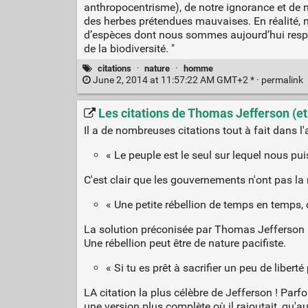
anthropocentrisme), de notre ignorance et de n
des herbes prétendues mauvaises. En réalité, 
d’espèces dont nous sommes aujourd’hui respons
de la biodiversité. "
citations
·
nature
·
homme
June 2, 2014 at 11:57:22 AM GMT+2 * ·
permalink
Les citations de Thomas Jefferson (et
Il a de nombreuses citations tout à fait dans l'
« Le peuple est le seul sur lequel nous pui
C'est clair que les gouvernements n'ont pas la 
« Une petite rébellion de temps en temps,
La solution préconisée par Thomas Jefferson pou
Une rébellion peut être de nature pacifiste.
« Si tu es prêt à sacrifier un peu de liberté 
LA citation la plus célèbre de Jefferson ! Par
une version plus complète où il rajoutait, qu'au fi