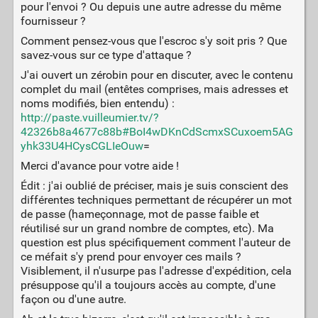
pour l'envoi ? Ou depuis une autre adresse du même
fournisseur ?
Comment pensez-vous que l'escroc s'y soit pris ? Que
savez-vous sur ce type d'attaque ?
J'ai ouvert un zérobin pour en discuter, avec le contenu
complet du mail (entêtes comprises, mais adresses et
noms modifiés, bien entendu) :
http://paste.vuilleumier.tv/?
42326b8a4677c88b#BoI4wDKnCdScmxSCuxoem5AG
yhk33U4HCysCGLIeOuw
=
Merci d'avance pour votre aide !
Édit : j'ai oublié de préciser, mais je suis conscient des
différentes techniques permettant de récupérer un mot
de passe (hameçonnage, mot de passe faible et
réutilisé sur un grand nombre de comptes, etc). Ma
question est plus spécifiquement comment l'auteur de
ce méfait s'y prend pour envoyer ces mails ?
Visiblement, il n'usurpe pas l'adresse d'expédition, cela
présuppose qu'il a toujours accès au compte, d'une
façon ou d'une autre.