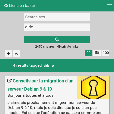
Liens en bazar
Tag cloud
Picture wall
Daily
RSS Feed
Logi
2470
shaares ·
49
private links
20
50
100
4 results tagged
aide
Conseils sur la migration d'un
serveur Debian 9 à 10
Bonjour à toutes et à tous,
J'aimerais prochainement migrer mon serveur de
Debian 9 à 10, mais je dois dire que je suis un peu
inquiet. Est-ce que l'opération se passera comme une