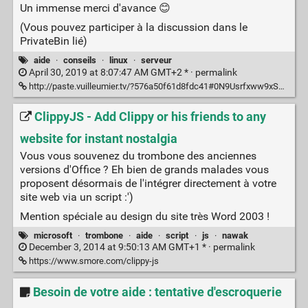
Un immense merci d'avance 😊
(Vous pouvez participer à la discussion dans le
PrivateBin lié)
aide
·
conseils
·
linux
·
serveur
April 30, 2019 at 8:07:47 AM GMT+2 * ·
permalink
http://paste.vuilleumier.tv/?576a50f61d8fdc41#0N9Usrfxww9xSSrk+nq+idMFz7vKmA5Cug9BbprrxIk=
ClippyJS - Add Clippy or his friends to any
website for instant nostalgia
Vous vous souvenez du trombone des anciennes
versions d'Office ? Eh bien de grands malades vous
proposent désormais de l'intégrer directement à votre
site web via un script :')
Mention spéciale au design du site très Word 2003 !
microsoft
·
trombone
·
aide
·
script
·
js
·
nawak
December 3, 2014 at 9:50:13 AM GMT+1 * ·
permalink
https://www.smore.com/clippy-js
Besoin de votre aide : tentative d'escroquerie