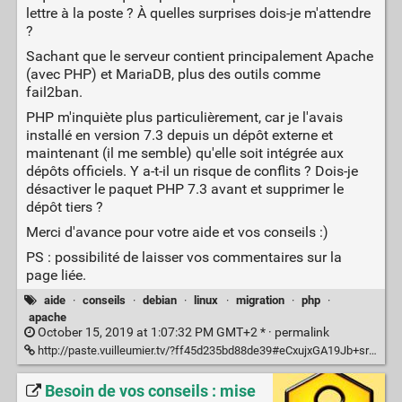
lettre à la poste ? À quelles surprises dois-je m'attendre
?
Sachant que le serveur contient principalement Apache
(avec PHP) et MariaDB, plus des outils comme
fail2ban.
PHP m'inquiète plus particulièrement, car je l'avais
installé en version 7.3 depuis un dépôt externe et
maintenant (il me semble) qu'elle soit intégrée aux
dépôts officiels. Y a-t-il un risque de conflits ? Dois-je
désactiver le paquet PHP 7.3 avant et supprimer le
dépôt tiers ?
Merci d'avance pour votre aide et vos conseils :)
PS : possibilité de laisser vos commentaires sur la
page liée.
aide
·
conseils
·
debian
·
linux
·
migration
·
php
·
apache
October 15, 2019 at 1:07:32 PM GMT+2 * ·
permalink
http://paste.vuilleumier.tv/?ff45d235bd88de39#eCxujxGA19Jb+sr+Gs8AkNwkv6PMVUGdTWGrbNiPVVY=
Besoin de vos conseils : mise